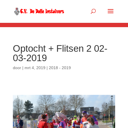
.so-panel { margin-bottom: 0px; }
Optocht + Flitsen 2 02-
03-2019
door
|
mrt 4, 2019
|
2018 - 2019