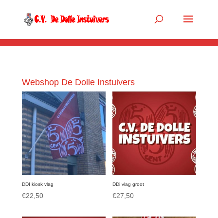
.so-panel { margin-bottom: 0px; }
Webshop De Dolle Instuivers
DDI kiosk vlag
DDi vlag groot
€
22,50
€
27,50