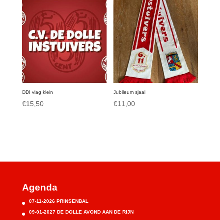
DDI vlag klein
Jubileum sjaal
€
15,50
€
11,00
Agenda
07-11-2026 PRINSENBAL
09-01-2027 DE DOLLE AVOND AAN DE RIJN