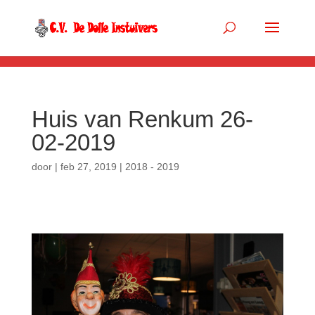
.so-panel { margin-bottom: 0px; }
Huis van Renkum 26-
02-2019
door
|
feb 27, 2019
|
2018 - 2019