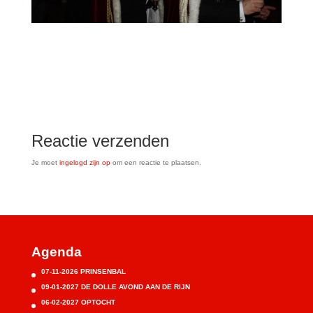
Reactie verzenden
Je moet
ingelogd zijn op
om een reactie te plaatsen.
Agenda
07-11-2026 PRINSENBAL
09-01-2027 DE DOLLE AVOND AAN DE RIJN
06-02-2027 OPTOCHT