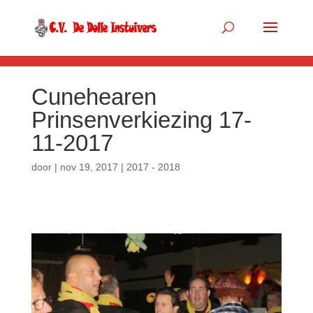
.so-panel { margin-bottom: 0px; }
Cunehearen
Prinsenverkiezing 17-
11-2017
door
|
nov 19, 2017
|
2017 - 2018