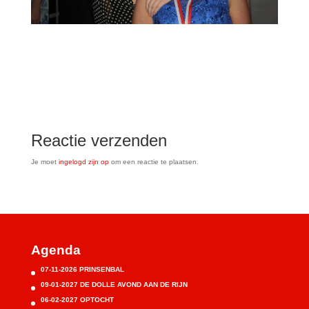
Reactie verzenden
Je moet
ingelogd zijn op
om een reactie te plaatsen.
Agenda
07-11-2026 PRINSENBAL
09-01-2027 DE DOLLE AVOND AAN DE RIJN
06-02-2027 OPTOCHT