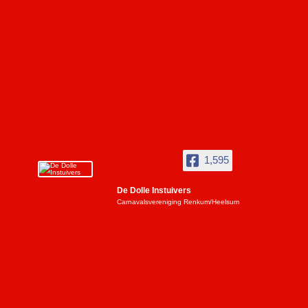
1,595
De Dolle Instuivers
Carnavalsvereniging Renkum/Heelsum