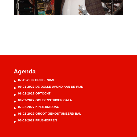
Agenda
07-11-2026 PRINSENBAL
09-01-2027 DE DOLLE AVOND AAN DE RIJN
06-02-2027 OPTOCHT
06-02-2027 GOUDENSTUIVER GALA
07-02-2027 KINDERMIDDAG
08-02-2027 GROOT GEKOSTUMEERD BAL
09-02-2027 FRUSHOPPEN